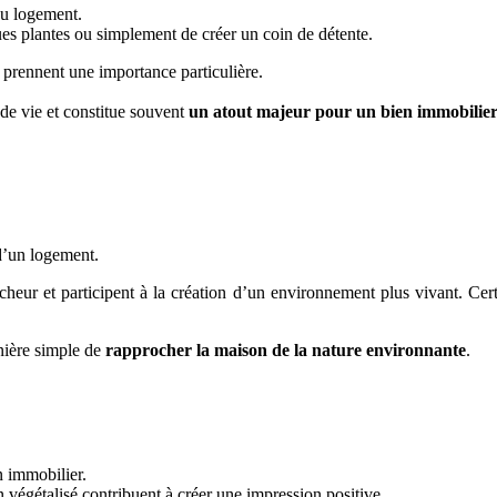
du logement.
ques plantes ou simplement de créer un coin de détente.
s prennent une importance particulière.
 de vie et constitue souvent
un atout majeur pour un bien immobilie
d’un logement.
îcheur et participent à la création d’un environnement plus vivant. Ce
nière simple de
rapprocher la maison de la nature environnante
.
n immobilier.
n végétalisé contribuent à créer une impression positive.