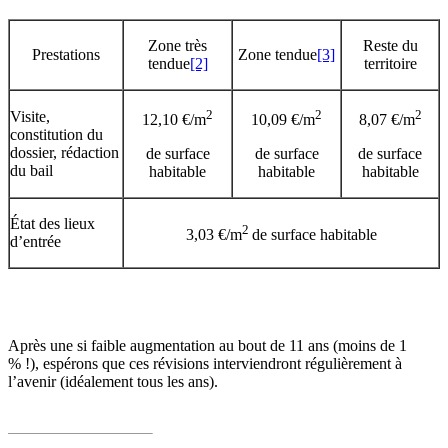
Zone très
Reste du
Prestations
Zone tendue
[3]
tendue
[2]
territoire
2
2
2
Visite,
12,10 €/m
10,09 €/m
8,07 €/m
constitution du
dossier, rédaction
de surface
de surface
de surface
du bail
habitable
habitable
habitable
État des lieux
2
3,03 €/m
de surface habitable
d’entrée
Après une si faible augmentation au bout de 11 ans (moins de 1
% !), espérons que ces révisions interviendront régulièrement à
l’avenir (idéalement tous les ans).